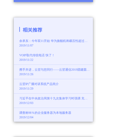
相关推荐
余承东：今年双11开始 华为旗舰机将碾压性超过苹果
2019/11/07
VOIP取代传统电话 快了！
2019/11/22
携手并进，云翌与您同行——云翌通信2019团建圆满结束。
2019/11/26
云翌IP广播对讲系统产品简介
2019/11/29
习近平在中央政治局第十九次集体学习时强调 充分发挥我国应急管理体系特色和优势 积极推进我国应急管理体系和能力现代化
2019/12/03
调查称98％的企业服务器为本地服务器
2019/12/04