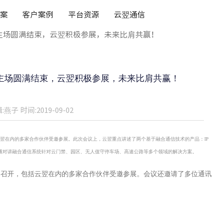
案
客户案例
平台资源
云翌通信
主场圆满结束，云翌积极参展，未来比肩共赢！
主场圆满结束，云翌积极参展，未来比肩共赢！
:燕子
时间:2019-09-02
云翌在内的多家合作伙伴受邀参展。此次会议上，云翌重点讲述了两个基于融合通信技术的产品：IP
P广播对讲融合通信系统针对云门禁、园区、无人值守停车场、高速公路等多个领域的解决方案。
功召开，包括云翌在内的多家合作伙伴受邀参展。会议还邀请了多位通讯
。