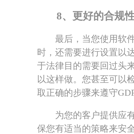
8、更好的合规
最后，当您使用软件
时，还需要进行设置以
于法律目的需要回过头
以这样做。您甚至可以
取正确的步骤来遵守GD
为您的客户提供应有
保您有适当的策略来安