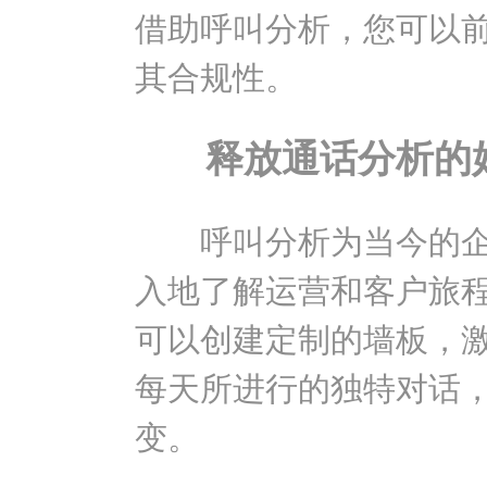
借助呼叫分析，您可以
其合规性。
释放通话分析的
呼叫分析为当今的企
入地了解运营和客户旅
可以创建定制的墙板，
每天所进行的独特对话
变。