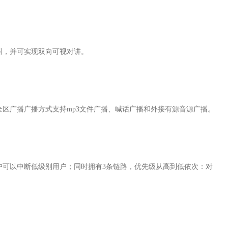
叫，并可实现双向可视对讲。
全区广播广播方式支持mp3文件广播、喊话广播和外接有源音源广播。
户可以中断低级别用户；同时拥有3条链路，优先级从高到低依次：对