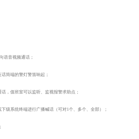
双向语音视频通话；
及话筒端的警灯警笛响起；
通话，值班室可以监听、监视报警求助点；
或下级系统终端进行广播喊话（可对1个、多个、全部）；
；