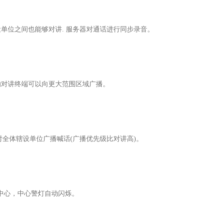
设单位之间也能够对讲. 服务器对通话进行同步录音。
的对讲终端可以向更大范围区域广播。
对全体辖设单位广播喊话(广播优先级比对讲高)。
中心，中心警灯自动闪烁。