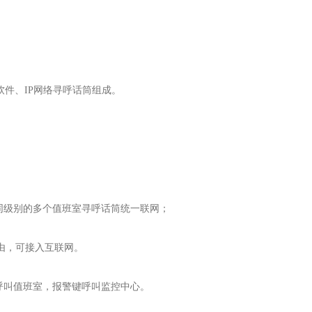
软件、IP网络寻呼话筒组成。
同级别的多个值班室寻呼话筒统一联网；
由，可接入互联网。
呼叫值班室，报警键呼叫监控中心。