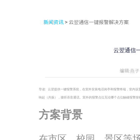
新闻资讯
>
云翌通信一键报警解决方案
云翌通信
编辑:燕子
导读:
云翌提供一键报警系统，在室外安装电话岗亭和报警终端，室内设置
响起（共振），接听语音通话。室外的报警点位无论哪个点位触碰报警按
方案背景
在市区、校园、景区等