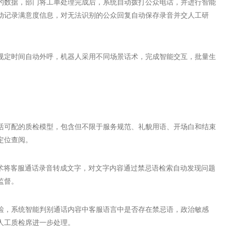
访的数据，部门将工单处理完成后，系统自动拨打公众电话，并进行智能
动记录满意度信息，对无法识别的公众回复自动保存录音并交人工研
规定时间自动外呼，机器人采用不同场景话术，完成智能交互，批量生
活可配的质检模型，包含但不限于服务规范、礼貌用语、开场白和结束
定位查阅。
技术将客服通话录音转成文字，对文字内容通过禁忌语检索自动发现问题
监督。
检，系统智能判别通话内容中客服语言中是否存在禁忌语，政治敏感
人工质检席进一步处理。